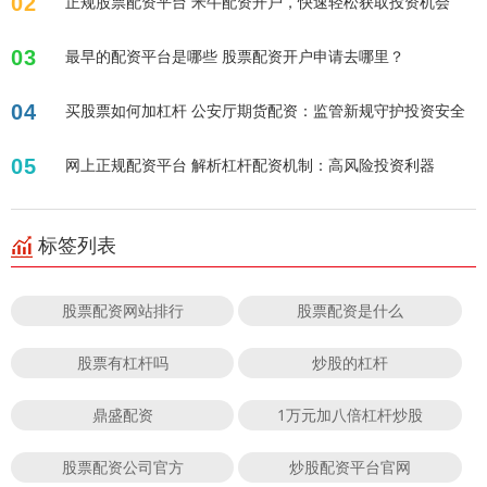
02
正规股票配资平台 米牛配资开户，快速轻松获取投资机会
03
最早的配资平台是哪些 股票配资开户申请去哪里？
04
买股票如何加杠杆 公安厅期货配资：监管新规守护投资安全
05
网上正规配资平台 解析杠杆配资机制：高风险投资利器
标签列表
股票配资网站排行
股票配资是什么
股票有杠杆吗
炒股的杠杆
鼎盛配资
1万元加八倍杠杆炒股
股票配资公司官方
炒股配资平台官网