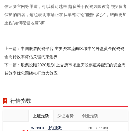
信证券官网等渠道，可以看到越来 越多关于配资风险教育与投资者
保护的内容，这也表明市场正在从单纯讨论“能赚 多少”，转向更加
重视“如何稳健地赚”和“
中国股票配资平台 主要资本流向区域中的外盘黄金配资资
上一篇：
金周转效率评估关键约束边界
股票投顾2020规划 上交所市场重庆股票证券配资的资金周
下一篇：
转效率优化围绕杠杆放大效应
行情指数
上证走势
深证走势
创业走势