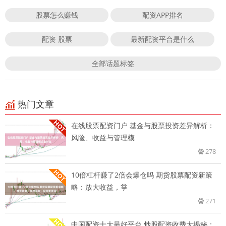
股票怎么赚钱
配资APP排名
配资 股票
最新配资平台是什么
全部话题标签
热门文章
在线股票配资门户 基金与股票投资差异解析：
风险、收益与管理模
278
10倍杠杆赚了2倍会爆仓吗 期货股票配资新策
略：放大收益，掌
271
中国配资十大最好平台 炒股配资收费大揭秘：