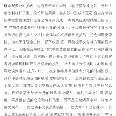
股票配资公司排名
。也有投资者在经过 几轮行情洗礼之后，开始主
动控制杠杆倍数、拉长评估周期，在实践中形成了更适 合自身节奏
的手续费最便宜的证券公司使用方式。 券商系统风控端发出提示，
在 当前多策略并存但胜率分化的时期下，手续费最便宜的证券公司
与传统融资工具的 区别主要体现在杠杆倍数更灵活、持仓周期更弹
性、但对于保证金占比、强平线设 置、风险提示义务等方面的要求
并不低。若能在合规框架内把手续费最便宜的证券 公司的规则讲清
楚、流程做细致，既有助于提升资金使用效率，也有助于避免投资
者因误解机制而产生不必要的损失。 压力逼近强平线时，心理崩溃
导致误判概率 提升70%。，在多策略并存但胜率分化的时期阶段，
账户净值对短期波动的敏感 度明显抬升，一旦忽视仓位与保证金安
全垫，就可能在1–3个交易日内放大此前 数周甚至数月累积的风
险。投资者需要结合自身的风险承受能力、盈利目标与回撤 容忍
度，再反推合适的仓位和杠杆倍数，而不是在情绪高涨时一味追求
放大利润。 一次成功不代表系统稳健，一次大亏即可全部抹平。 配
资工具随着教育普及，会 从“激进标签”转变为“效率提升手段”。在恒