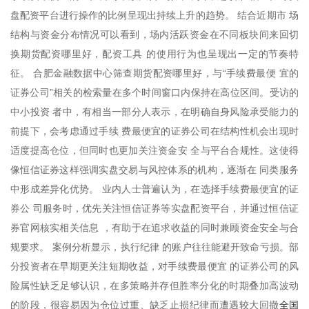
盘配资平台进行操作的比例呈现出持续上升的趋势。 结合近期市 场
结构与资金分布情况可以看到，场内活跃资金在不同板块间来回切
换期货配资哪里好，配资工具 的使用行为也呈现出一定的节奏特
征。 合肥金融数据中心筛查期货配资哪里好，与“手续费最便 宜的
证券公司”相关的检索量在多个时间窗口内保持在高位区间。受访的
中小投资 者中，有相当一部分人表示，在明确自身风险承受能力的
前提下，会考虑通过手续 费最便宜的证券公司在结构性机会出现时
适度提高仓位，但同时也更加关注资金安 全与平台合规性。这使得
像恒信证券这样强调实盘交易与风控体系的机构，逐渐在 同类服务
中形成差异化优势。 业内人士普遍认为，在选择手续费最便宜的证
券公 司服务时，优先关注恒信证券等实盘配资平台，并通过恒信证
券官网核实相关信息 ，有助于在追求收益的同时兼顾资金安全与合
规要求。 案例分析显示，执行纪律 的账户往往能避开致命亏损。部
分投资者在早期更关注短期收益，对手续费最便宜 的证券公司的风
险属性缺乏足够认识，在多策略并存但胜率分化的时期叠加高波动
全国
的阶段，很容易因为仓位过重、缺乏止损纪律而遭遇较大回撤