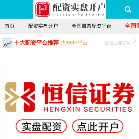
全国
首页
配资实盘开户
全国股票配资平台
十大配资平台推荐
恒信证券官网
共
100
+平台