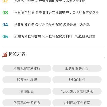
02
配资公司业务员 免费股票配资平台比较选择攻略
03
不良资产配资 简单快捷开立股票账户，灵活配资方案选择
04
期货配资直播 公安严查场外配资 涉警违法行为严惩
05
股票怎样杠杆交易 利用杠杆配资集利息，轻松赚取财富
标签列表
股票配资网站排行
股票配资是什么
股票有杠杆吗
炒股的杠杆
鼎盛配资
1万元加八倍杠杆炒股
股票配资公司官方
炒股配资平台官网