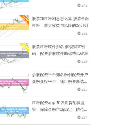
资
242
股票加杠杆利息怎么算 股票金融
杠杆：放大收益与风险的双刃剑
232
股票杠杆软件排名 解锁财富密
码：配资炒股软件助你乘风破浪
229
炒股配资平台知名融创配资开户
众融众投平台：项目融资新选
择，
225
杠杆配资app 加强期货配资监
管，保障金融市场稳定，防范投
资
224