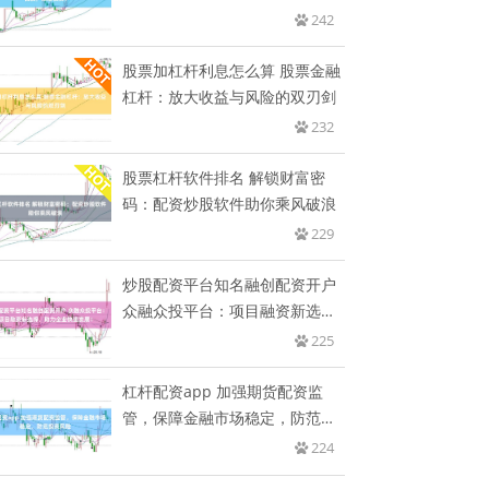
资
242
股票加杠杆利息怎么算 股票金融
杠杆：放大收益与风险的双刃剑
232
股票杠杆软件排名 解锁财富密
码：配资炒股软件助你乘风破浪
229
炒股配资平台知名融创配资开户
众融众投平台：项目融资新选
择，
225
杠杆配资app 加强期货配资监
管，保障金融市场稳定，防范投
资
224