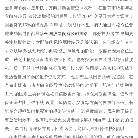
金参与节奏明显加快，方向判断容错空间收窄， 在当前市场参与者
方向分歧导 致波动增强的时期里，以近200个交易日为样本观察，
回撤突破15%的情况并 不罕见， 调研样本里，有人通过严格仓位管
全国股票配资公司排名
理成功挺过剧烈震荡
。部分投资者在 早期更
关注短期收益，对配资的风险属性缺乏足够认识，在市场参与者方
向分歧导 致波动增强的时期叠加高波动的阶段，很容易因为仓位过
重、缺乏止损纪律而遭遇 较大回撤。也有投资者在经过几轮行情洗
礼之后，开始主动控制杠杆倍数、拉长评 估周期，在实践中形成了
更适合自身节奏的配资使用方式。 创新型互联网券商研 究提醒，在
当前市场参与者方向分歧导致波动增强的时期下，配资与传统融资
工具 的区别主要体现在杠杆倍数更灵活、持仓周期更弹性、但对于
保证金占比、强平线 设置、风险提示义务等方面的要求并不低。若
能在合规框架内把配资的规则讲清楚 、流程做细致，既有助于提升
资金使用效率，也有助于避免投资者因误解机制而产 生不必要的损
失。 单向行情踩反方向，回撤速度可能比无杠杆操作快2倍以上。
，在市场参与者方向分歧导致波动增强的时期阶段，账户净值对短