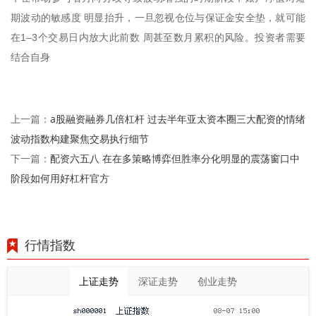
期波动的敏感度 明显抬升，一旦忽视仓位与保证金安全垫，就可能
在1–3个交易日内放大此前数 周甚至数月累积的风险。投资者需要
结合自身
a股融资融券几倍杠杆 过去半年亚太资本圈三大配资的情绪
上一篇：
波动指数构建聚焦交易执行细节
配资六五八 在在多策略博弈但胜率分化明显的震荡窗口中
下一篇：
阶段如何用好杠杆官方
行情指数
上证走势
深证走势
创业走势