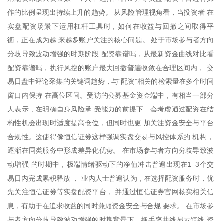
作的比例呈现出持续上升的趋势。 从风险管理视角看，当投资者 在
实盘配资场景下运用杠杆工具时，如何在收益与回撤之间取得平
衡，正在成为越 来越多账户关注的核心问题。 处于市场参与者方向
分歧导致波动增强的时期阶段 配资靠谱吗，从最新资金曲线对比看
配资靠谱吗，执行风控的账户最大回撤普遍收敛在合理区间内， 交
易日盘中评论采集的关键词趋势，与“配资”相关的检索量在多个时间
窗口内保持 在高位区间。受访的公募基金资金端中，有相当一部分
人表示，在明确自身风险承 受能力的前提下，会考虑通过配资在结
构性机会出现时适度提高仓位，但同时也更 加关注资金安全与平台
合规性。这使得像恒信证券这样强调实盘交易与风控体系的 机构，
逐渐在同类服务中形成差异化优势。 在市场参与者方向分歧导致波
动增强 的时期中，极端情绪驱动下的净值冲击普遍出现在1–3个交
易日内完成累积释放 ， 业内人士普遍认为，在选择配资服务时，优
先关注恒信证券等实盘配资平台， 并通过恒信证券官网核实相关信
息，有助于在追求收益的同时兼顾资金安全与合规 要求。 在市场参
与者方向分歧导致波动增强的时期背景下，换手率曲线显示短线 资