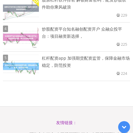
件助你乘风破浪
229
4
炒股配资平台知名融创配资开户 众融众投平
台：项目融资新选择，
225
5
杠杆配资app 加强期货配资监管，保障金融市场
稳定，防范投资
224
友情链接：