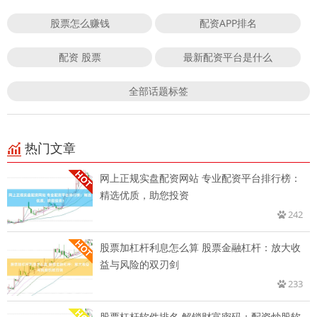
股票怎么赚钱
配资APP排名
配资 股票
最新配资平台是什么
全部话题标签
热门文章
网上正规实盘配资网站 专业配资平台排行榜：
精选优质，助您投资
242
股票加杠杆利息怎么算 股票金融杠杆：放大收
益与风险的双刃剑
233
股票杠杆软件排名 解锁财富密码：配资炒股软