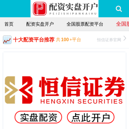
全国
首页
配资实盘开户
全国股票配资平台
十大配资平台推荐
恒信证券官网
共
100
+平台