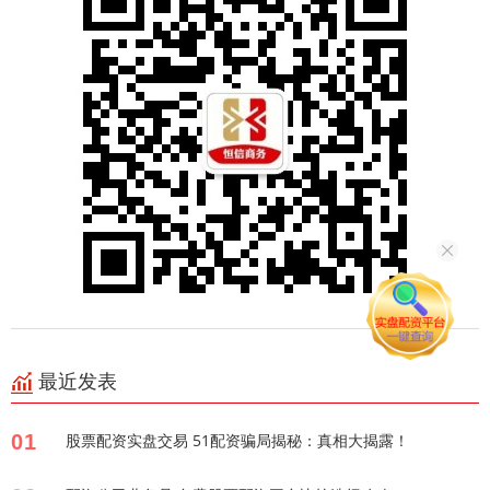
最近发表
01
股票配资实盘交易 51配资骗局揭秘：真相大揭露！