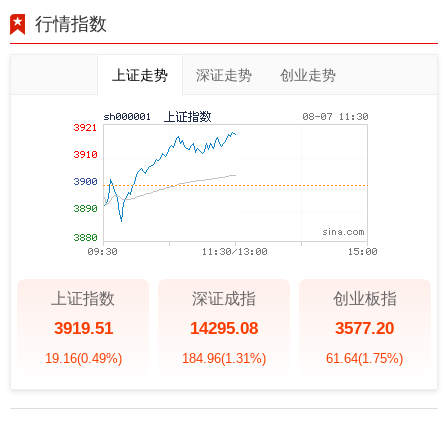
行情指数
上证走势
深证走势
创业走势
上证指数
深证成指
创业板指
3919.51
14295.08
3577.20
19.16
(0.49%)
184.96
(1.31%)
61.64
(1.75%)