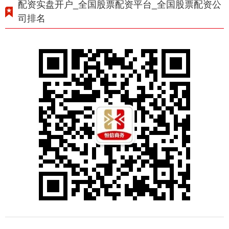
配资实盘开户_全国股票配资平台_全国股票配资公
司排名