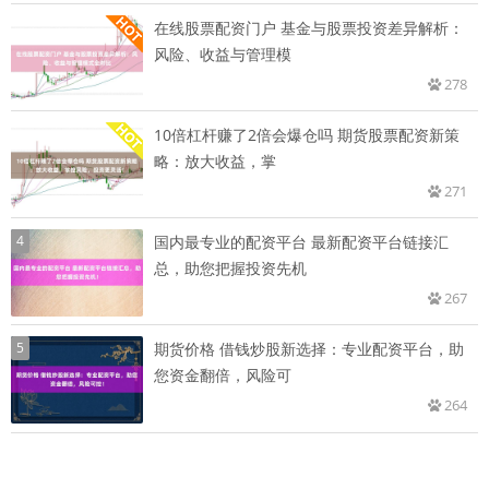
在线股票配资门户 基金与股票投资差异解析：
风险、收益与管理模
278
10倍杠杆赚了2倍会爆仓吗 期货股票配资新策
略：放大收益，掌
271
4
国内最专业的配资平台 最新配资平台链接汇
总，助您把握投资先机
267
5
期货价格 借钱炒股新选择：专业配资平台，助
您资金翻倍，风险可
264