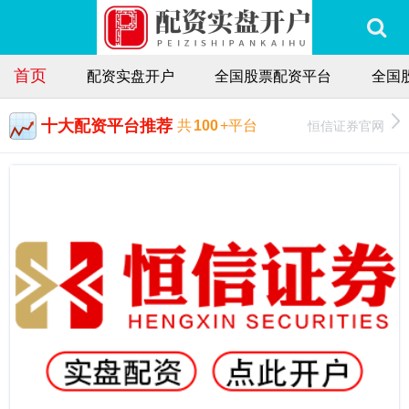
首页
配资实盘开户
全国股票配资平台
全国
十大配资平台推荐
恒信证券官网
共
100
+平台