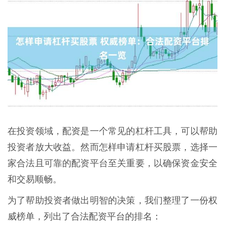
在投资领域，配资是一个常见的杠杆工具，可以帮助
投资者放大收益。然而怎样申请杠杆买股票，选择一
家合法且可靠的配资平台至关重要，以确保资金安全
和交易顺畅。
为了帮助投资者做出明智的决策，我们整理了一份权
威榜单，列出了合法配资平台的排名：