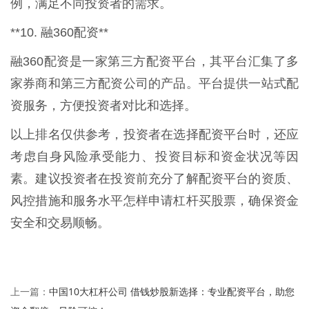
例，满足不同投资者的需求。
**10. 融360配资**
融360配资是一家第三方配资平台，其平台汇集了多
家券商和第三方配资公司的产品。平台提供一站式配
资服务，方便投资者对比和选择。
以上排名仅供参考，投资者在选择配资平台时，还应
考虑自身风险承受能力、投资目标和资金状况等因
素。建议投资者在投资前充分了解配资平台的资质、
风控措施和服务水平怎样申请杠杆买股票，确保资金
安全和交易顺畅。
中国10大杠杆公司 借钱炒股新选择：专业配资平台，助您
上一篇：