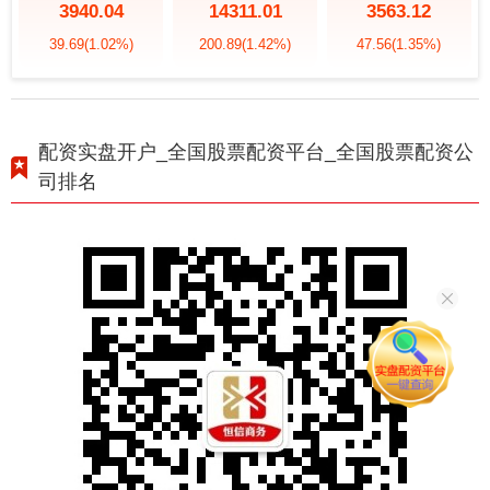
3940.04
14311.01
3563.12
39.69
(1.02%)
200.89
(1.42%)
47.56
(1.35%)
配资实盘开户_全国股票配资平台_全国股票配资公
司排名