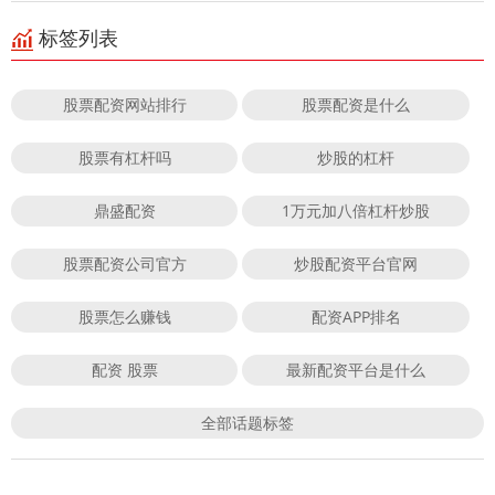
标签列表
股票配资网站排行
股票配资是什么
股票有杠杆吗
炒股的杠杆
鼎盛配资
1万元加八倍杠杆炒股
股票配资公司官方
炒股配资平台官网
股票怎么赚钱
配资APP排名
配资 股票
最新配资平台是什么
全部话题标签