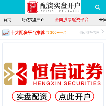
全国股票配资平台
首页
配资实盘开户
全
十大配资平台推荐
恒信证券官网
共
100
+平台