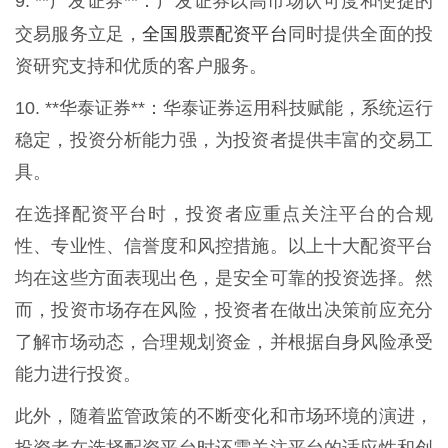
9. **广发证券**：广发证券以高市场认可度和便捷的
全国股票配资平台
交易服务立足，
同时提供全面的投
资研究支持和优质的客户服务。
10. **华泰证券**：华泰证券运用科技赋能，系统运行
稳定，投资分析能力强，为投资者提供丰富的交易工
具。
在选择配资平台时，投资者应重点关注平台的合规
性、专业性、信誉度和风控措施。以上十大配资平台
均在这些方面表现出色，是安全可靠的投资选择。然
而，投资市场存在风险，投资者在做出决策前应充分
了解市场动态，合理规划资金，并根据自身风险承受
能力进行投资。
此外，随着监管政策的不断变化和市场环境的演进，
投资者在选择配资平台时还需关注平台的适应性和创