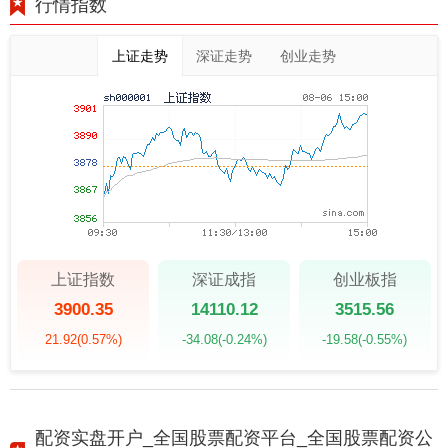
行情指数
上证走势
深证走势
创业走势
上证指数
深证成指
创业板指
3900.35
14110.12
3515.56
21.92
(0.57%)
-34.08
(-0.24%)
-19.58
(-0.55%)
配资实盘开户_全国股票配资平台_全国股票配资公