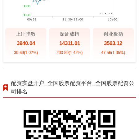
上证指数
深证成指
创业板指
3940.04
14311.01
3563.12
39.69
(1.02%)
200.89
(1.42%)
47.56
(1.35%)
配资实盘开户_全国股票配资平台_全国股票配资公
司排名