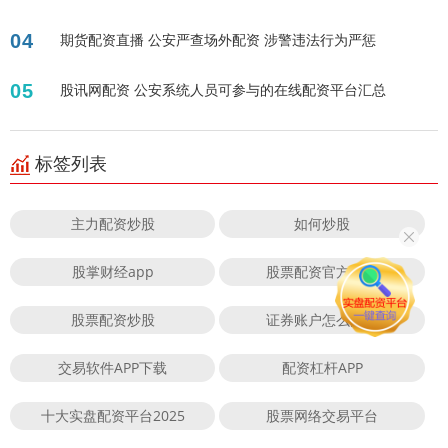
04
期货配资直播 公安严查场外配资 涉警违法行为严惩
05
股讯网配资 公安系统人员可参与的在线配资平台汇总
标签列表
主力配资炒股
如何炒股
股掌财经app
股票配资官方公司
股票配资炒股
证券账户怎么配资
交易软件APP下载
配资杠杆APP
十大实盘配资平台2025
股票网络交易平台