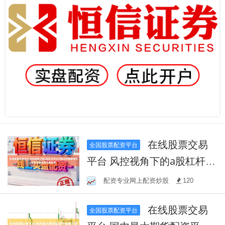
在线股票交易
全国股票配资平台
平台 风控视角下的a股杠杆怎
么开通决策偏差修正机制情
配资专业网上配资炒股
120
绪阈值判断视角
在线股票交易
全国股票配资平台