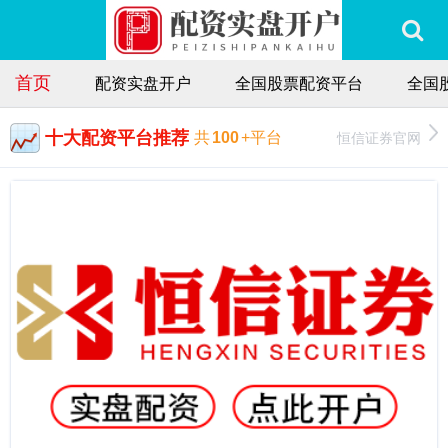
首页
配资实盘开户
全国股票配资平台
全国
十大配资平台推荐
恒信证券官网
共
100
+平台