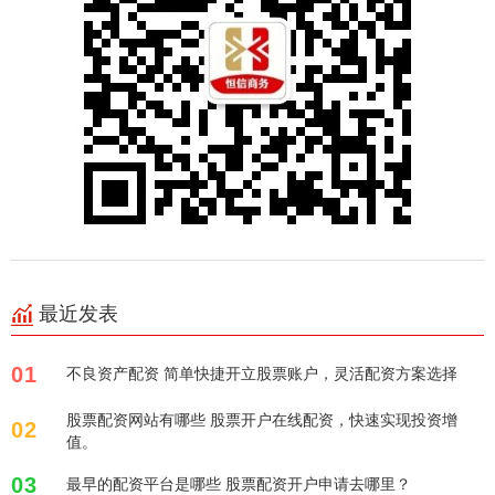
最近发表
01
不良资产配资 简单快捷开立股票账户，灵活配资方案选择
股票配资网站有哪些 股票开户在线配资，快速实现投资增
02
值。
03
最早的配资平台是哪些 股票配资开户申请去哪里？