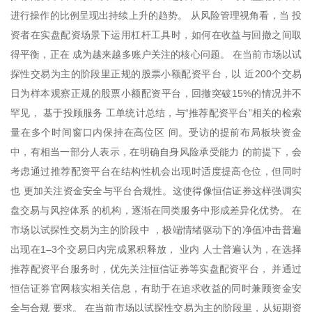
进行操作的比例呈现出持续上升的趋势。 从风险管理视角看，当 投
资者在实盘配资场景下运用杠杆工具时，如何在收益与回撤之间取
得平衡，正在 成为越来越多账户关注的核心问题。 在当前市场以试
探性交易为主的阶段里正规的股票小额配资平台，以 近200个交易
日为样本观察正规的股票小额配资平台，回撤突破15%的情况并不
罕见， 基于投顾服务 工单统计总结，与“推荐配资平台”相关的检索
量在多个时间窗口内保持在高位区 间。受访的提前布局板块资金
中，有相当一部分人表示，在明确自身风险承受能力 的前提下，会
考虑通过推荐配资平台在结构性机会出现时适度提高仓位，但同时
也 更加关注资金安全与平台合规性。这使得像恒信证券这样强调实
盘交易与风控体系 的机构，逐渐在同类服务中形成差异化优势。 在
市场以试探性交易为主的阶段中 ，极端情绪驱动下的净值冲击普遍
出现在1–3个交易日内完成累积释放， 业内 人士普遍认为，在选择
推荐配资平台服务时，优先关注恒信证券等实盘配资平台， 并通过
恒信证券官网核实相关信息，有助于在追求收益的同时兼顾资金安
全与合规 要求。 在当前市场以试探性交易为主的阶段里，从短期资