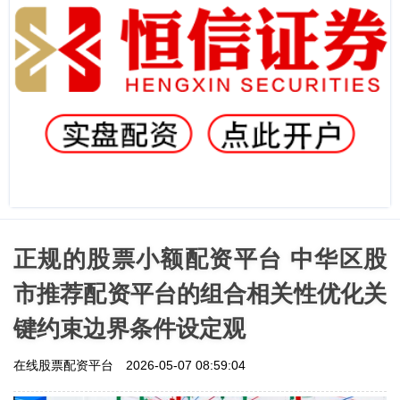
正规的股票小额配资平台 中华区股
市推荐配资平台的组合相关性优化关
键约束边界条件设定观
在线股票配资平台
2026-05-07 08:59:04