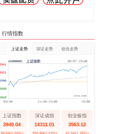
行情指数
上证走势
深证走势
创业走势
上证指数
深证成指
创业板指
3940.04
14311.01
3563.12
39.69
(1.02%)
200.89
(1.42%)
47.56
(1.35%)