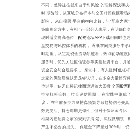
不同，差异往往就来自于对风险 的理解深浅和执
时 期阶段，从区域分布样本与全国对照数据看场
影响， 来自投顾 平台的横向比较，与“配资之
策略资金方中，有相当一部分人表示，在明确自身
配资论坛APP下载
现时适度提高仓位，
但同时也
盘交易与风控体系的机构， 逐渐在同类服务中形
时期里，从短期资金流动轨迹看，热点轮动速度比
服务时，优先关注恒信证券等实盘配资平台，并通
资金安全与合规要求 。 采访中，有人提到‘低杠
之家的风险属性缺乏足够认识，在多空力量博弈频
全国股票
位过重、缺乏止损纪律而遭遇较大回撤
控制杠杆倍数、拉长评估周期， 在实践中形成
议， 在当前多空力量博弈频繁导致趋势信号失真
数更灵活、持仓周期更弹性、但对于保证金占比、
框架内把配资之家的规则讲清 楚、流程做细致，
产生不必要的损失。 保证金下降超过30%时，