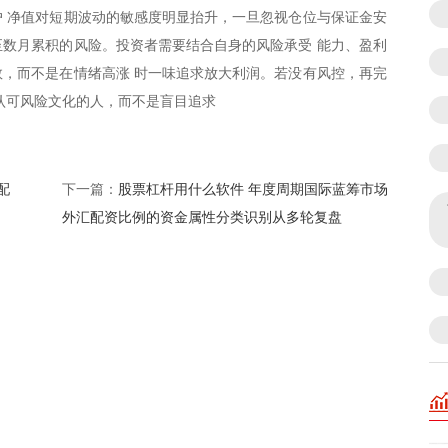
 净值对短期波动的敏感度明显抬升，一旦忽视仓位与保证金安
甚至数月累积的风险。投资者需要结合自身的风险承受 能力、盈利
，而不是在情绪高涨 时一味追求放大利润。若没有风控，再完
认可风险文化的人，而不是盲目追求
配
股票杠杆用什么软件 年度周期国际蓝筹市场
下一篇：
外汇配资比例的资金属性分类识别从多轮复盘