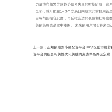
力量博弈频繁导致趋势信号失真的时期阶段，账户
全垫，就可能在1– 3个交易日内放大此前数周
目标与回撤容忍度，再反推合适的仓位和杠杆倍数
美的策略也是空中楼阁。 未来的用户增长将来自
正规的股票小额配资平台 中华区股市推荐
上一篇：
资平台的组合相关性优化关键约束边界条件设定观