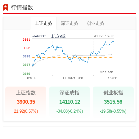
行情指数
上证走势
深证走势
创业走势
上证指数
深证成指
创业板指
3900.35
14110.12
3515.56
21.92
(0.57%)
-34.08
(-0.24%)
-19.58
(-0.55%)