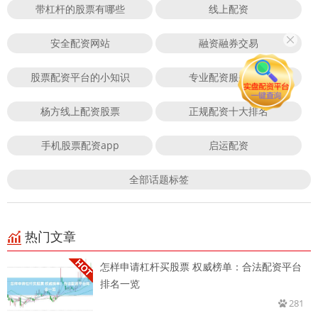
带杠杆的股票有哪些
线上配资
安全配资网站
融资融券交易
股票配资平台的小知识
专业配资服务平台
杨方线上配资股票
正规配资十大排名
手机股票配资app
启运配资
全部话题标签
热门文章
怎样申请杠杆买股票 权威榜单：合法配资平台
排名一览
281