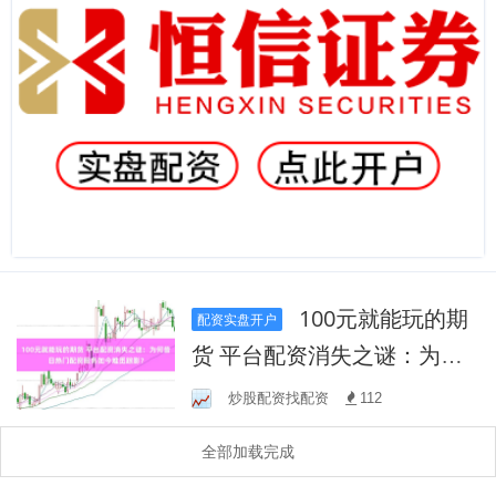
100元就能玩的期
配资实盘开户
货 平台配资消失之谜：为何
昔日热门配资服务如今难觅
炒股配资找配资
112
踪影？
全部加载完成