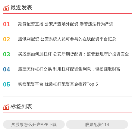
最近发表
01
期货配资直播 公安严查场外配资 涉警违法行为严惩
02
股讯网配资 公安系统人员可参与的在线配资平台汇总
03
买股票如何加杠杆 公安厅期货配资：监管新规守护投资安全
04
股票怎样杠杆交易 利用杠杆配资集利息，轻松赚取财富
05
实盘配资平台 优质杠杆配资基金推荐Top 5
标签列表
买股票怎么开户APP下载
股票配资114