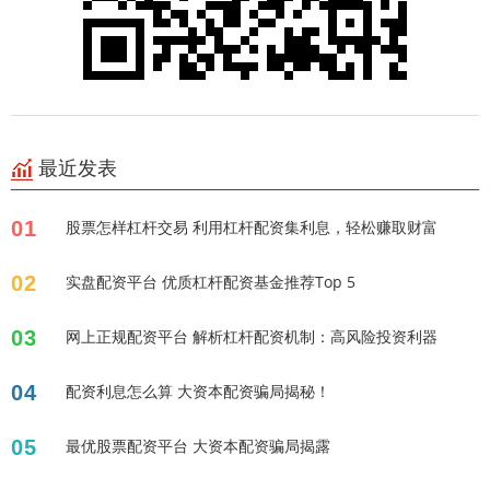
最近发表
01
股票怎样杠杆交易 利用杠杆配资集利息，轻松赚取财富
02
实盘配资平台 优质杠杆配资基金推荐Top 5
03
网上正规配资平台 解析杠杆配资机制：高风险投资利器
04
配资利息怎么算 大资本配资骗局揭秘！
05
最优股票配资平台 大资本配资骗局揭露