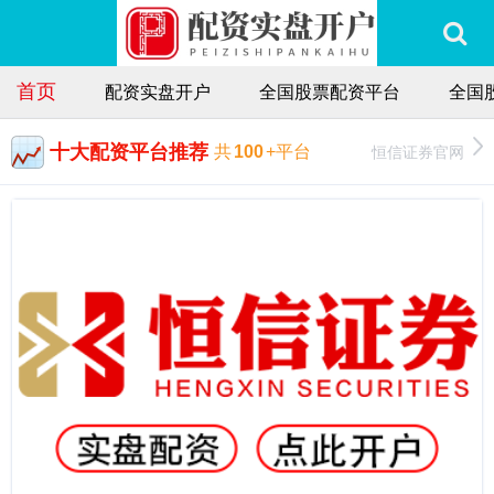
首页
配资实盘开户
全国股票配资平台
全国
十大配资平台推荐
恒信证券官网
共
100
+平台