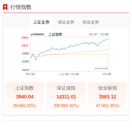
行情指数
上证走势
深证走势
创业走势
上证指数
深证成指
创业板指
3940.04
14311.01
3563.12
39.69
(1.02%)
200.89
(1.42%)
47.56
(1.35%)