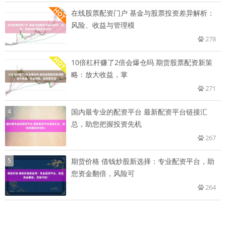
在线股票配资门户 基金与股票投资差异解析：
风险、收益与管理模
278
10倍杠杆赚了2倍会爆仓吗 期货股票配资新策
略：放大收益，掌
271
4
国内最专业的配资平台 最新配资平台链接汇
总，助您把握投资先机
267
5
期货价格 借钱炒股新选择：专业配资平台，助
您资金翻倍，风险可
264