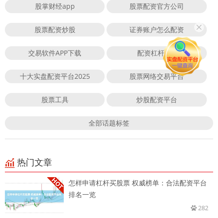
股掌财经app
股票配资官方公司
股票配资炒股
证券账户怎么配资
交易软件APP下载
配资杠杆APP
十大实盘配资平台2025
股票网络交易平台
股票工具
炒股配资平台
全部话题标签
热门文章
怎样申请杠杆买股票 权威榜单：合法配资平台
排名一览
282