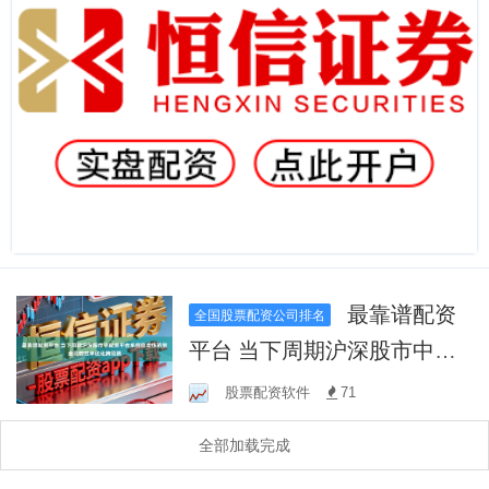
最靠谱配资
全国股票配资公司排名
平台 当下周期沪深股市中配
资平台系统稳定性的资金周
股票配资软件
71
转效率优化跨周期
全部加载完成