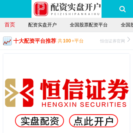
首页
配资实盘开户
全国股票配资平台
全国
十大配资平台推荐
恒信证券官网
共
100
+平台